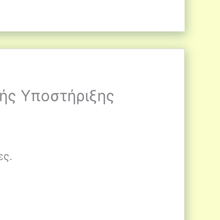
κής Υποστήριξης
ες.