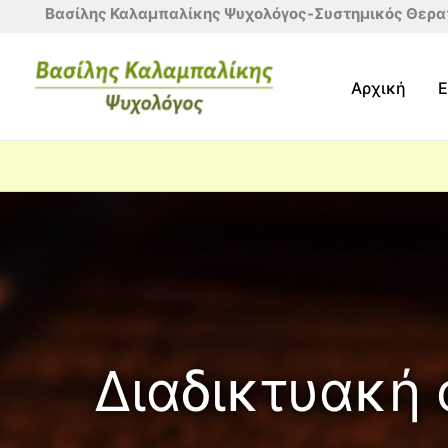
Βασίλης Καλαμπαλίκης Ψυχολόγος-Συστημικός Θερα
Skip
to
Αρχική
Ε
content
Διαδικτυακή 