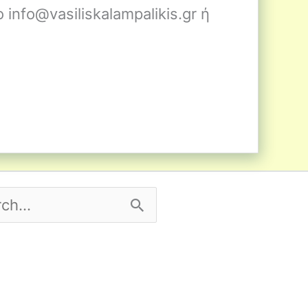
info@vasiliskalampalikis.gr ή
h