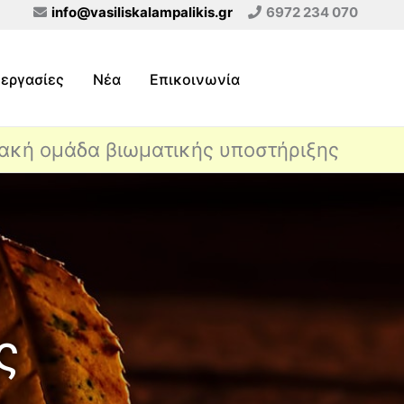
info@vasiliskalampalikis.gr
6972 234 070
εργασίες
Νέα
Επικοινωνία
υακή ομάδα βιωματικής υποστήριξης
ς