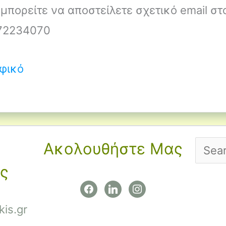
μπορείτε να αποστείλετε σχετικό email στο 
972234070
φικό
Ακολουθήστε Μας
Searc
for:
ς
facebook
linkedin
instagram
kis.gr