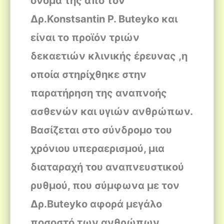
όνομα της από τον
Δρ.Konstsantin P. Buteyko και
είναι το προϊόν τριών
δεκαετιών κλινικής έρευνας ,η
οποία στηρίχθηκε στην
παρατήρηση της αναπνοής
ασθενών και υγιών ανθρώπων.
Βασίζεται στο σύνδρομο του
χρόνιου υπεραερισμού, μια
διαταραχή του αναπνευστικού
ρυθμού, που σύμφωνα με τον
Δρ.Buteyko αφορά μεγάλο
ποσοστό των ανθρώπων.