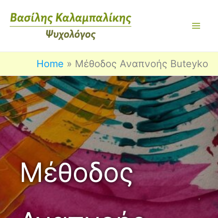
Skip
to
content
Home
Μέθοδος Αναπνοής Buteyko
Μέθοδος