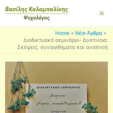
Skip
to
content
Home
Νέα-Άρθρα
Διαδικτυακό σεμινάριο- Δύσπνoια:
Σκέψεις, συναισθήματα και αναπνοή